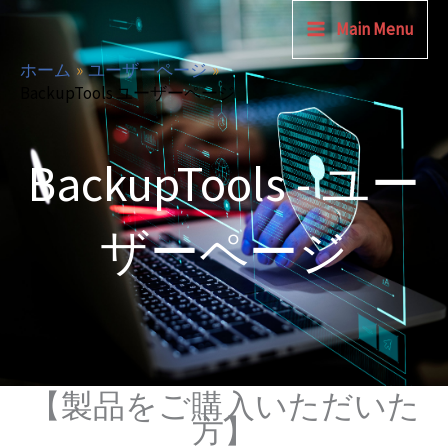
内
Facebook
Twitter
Main Menu
容
を
ホーム
ユーザーページ
BackupTools ユーザーページ
ス
キ
ッ
BackupTools - ユー
プ
ザーページ
【製品をご購入いただいた
方】