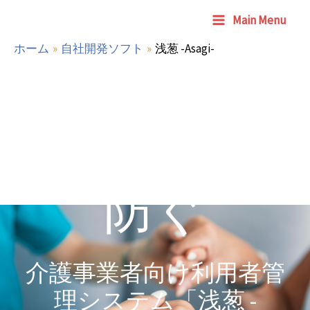
内
Facebook
Twitter
Main Menu
容
を
ホーム
自社開発ソフト
浅葱 -Asagi-
ス
キ
ッ
送迎ミスを
プ
防ぐ
介護事業者向け利用者管
理システム「浅葱 -